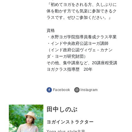
『初めてヨガをされる方、久しぶりに
体を動かす方でも気
楽に参加できるク
ラスです。ぜひご参加
ください。』
資格
・水野ヨガ学院指導員養成クラス卒業
・インド中央政府公認ヨーガ講師
（インド政府公認ヴィヴェ－カナン
ダ・ヨーガ研究財団）
その他、集中講座など、20講座程受講
ヨガクラス指導歴 20年
Facebook
Instagram
田中しのぶ
ヨガインストラクター
Yoga plus style主宰