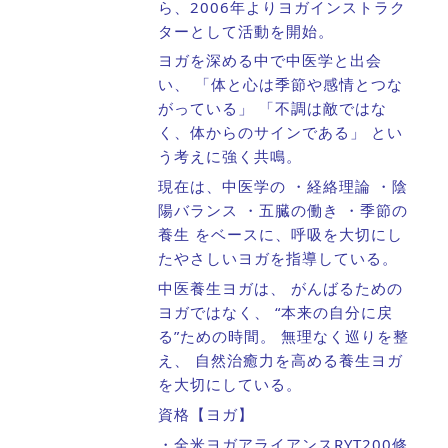
ら、2006年よりヨガインストラク
ターとして活動を開始。
ヨガを深める中で中医学と出会
い、 「体と心は季節や感情とつな
がっている」 「不調は敵ではな
く、体からのサインである」 とい
う考えに強く共鳴。
現在は、中医学の ・経絡理論 ・陰
陽バランス ・五臓の働き ・季節の
養生 をベースに、呼吸を大切にし
たやさしいヨガを指導している。
中医養生ヨガは、 がんばるための
ヨガではなく、 “本来の自分に戻
る”ための時間。 無理なく巡りを整
え、 自然治癒力を高める養生ヨガ
を大切にしている。
資格
【ヨガ】
・全米ヨガアライアンスRYT200修