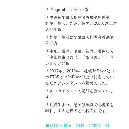
＊ Yoga plus style主宰
＊中医養生ヨガ指導者養成講座開講
札幌、横浜、九州、道内、200人以上の
方が受講
＊札幌、横浜にて陰ヨガ指導者養成講
座開講
＊東京、横浜、京都、福岡、道内にて
「中医養生ヨガ🄬」「陰ヨガ」ワーク
ショップ開催
＊2017年、2019年、札幌JoPhee陰ヨ
ガTT65ではJoPhee師より指名してい
ただきアシスタントを務めました。
＊各ヨガイベントで講師を務めていま
す。
＊札幌生まれ。
息子は就職で北海道を
離れ、主人と愛犬と札幌在住です。
毎月1回土曜日 16時～17時半 90