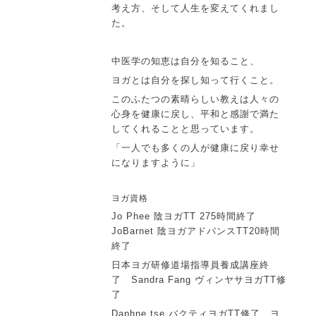
考え方、そして人生を変えてくれまし
た。
中医学の知恵は自分を知ること、
ヨガとは自分を探し知って行くこと。
このふたつの素晴らしい教えは人々の
心身を健康に戻し、平和と感謝で満た
してくれることと思っています。
「一人でも多くの人が健康に戻り幸せ
になりますように」
ヨガ資格
Jo Phee 陰ヨガTT 275時間終了
JoBarnet 陰ヨガアドバンスTT20時間
終了
日本ヨガ研修道場指導員養成講座終
了
Sandra Fang ヴィンヤサヨガTT修
了
Daphne tse バクティヨガTT修了
ヨ