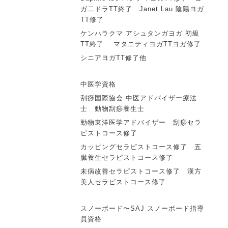
ガ二ドラTT終了
Janet Lau 陰陽ヨガ
TT修了
ケンハラクマ アシュタンガヨガ 初級
TT終了
マタニティヨガTTヨガ修了
シニアヨガTT修了他
中医学資格
刮痧国際協会 中医アドバイザー療法
士
動物刮痧養生士
動物東洋医学アドバイザー
刮痧セラ
ピストコース修了
カッピングセラピストコース修了
五
臓養生セラピストコース修了
未病改善セラピストコース修了
漢方
美人セラピストコース修了
スノーボード〜SAJ スノーボード指導
員資格